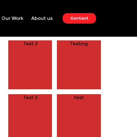
Our Work
About us
Contact
RECENT POSTS
Test 2
Testing
Test 2
test